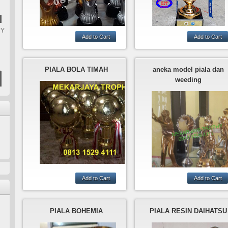
HY
Mekarjaya Trophy tempa
pembuatan piala bergilir
Mekarjaya trophy tempat
dari bahan logam.ini adal
membuat berbagai macam
L
PIALA BOLA TIMAH
aneka model piala dan
salah satu contoh piala da
piala,ini adalah salah satu
weeding
bahan timah yang di
contoh piala sepak bola
finishing gold plate.
yang terbuat dari bahan
fiber.
PRODUKSI BERBAGAI
MODEL PIALA DARI BAHAN
TIMAH,AKRILIK,KRISTAL,K
pusat pembuatan piala
AYU,DLL
weeding,piala golf,piala
timah
PIALA BOHEMIA
PIALA RESIN DAIHATSU