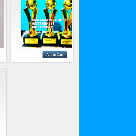
MEKARJAYA TROPHY
ADALAH PUSAT
PEMBUATAN PIALA DARI
AN
BAHAN LOGAM
IS