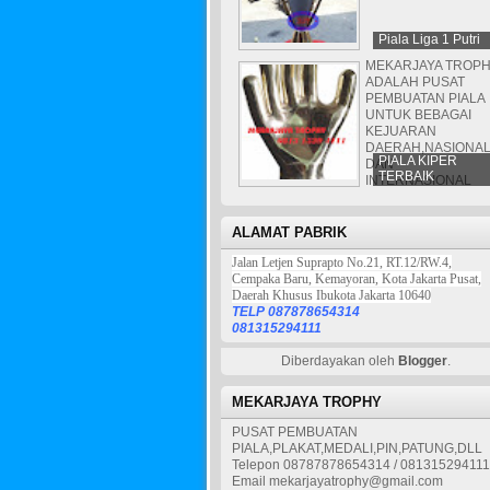
Piala Liga 1 Putri
MEKARJAYA TROP
ADALAH PUSAT
PEMBUATAN PIALA
UNTUK BEBAGAI
KEJUARAN
DAERAH,NASIONA
PIALA KIPER
DAN
TERBAIK
INTERNASIONAL
ALAMAT PABRIK
Jalan Letjen Suprapto No.21, RT.12/RW.4,
Cempaka Baru, Kemayoran, Kota Jakarta Pusat,
Daerah Khusus Ibukota Jakarta 10640
TELP 087878654314
081315294111
Diberdayakan oleh
Blogger
.
MEKARJAYA TROPHY
PUSAT PEMBUATAN
PIALA,PLAKAT,MEDALI,PIN,PATUNG,DLL
Telepon 08787878654314 / 081315294111
Email mekarjayatrophy@gmail.com