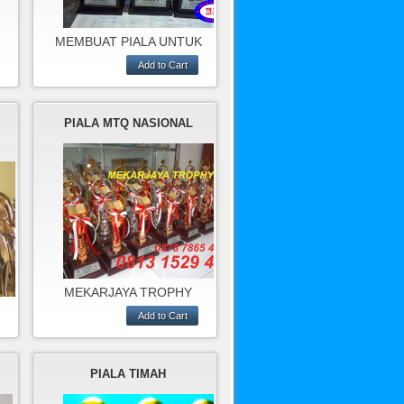
MEMBUAT PIALA UNTUK
KEJUARAAN
MENYANYI,KARAOKE DLL
YANG TERBUAT DARI
t
BAHAN RESIN DAN TIMAH
ah
PIALA MTQ NASIONAL
ri
MEKARJAYA TROPHY
ADALAH TEMPAT
PRODUKSI
PIALA,PLAKAT,MEDALI,PAT
UNG,DLL
PIALA TIMAH