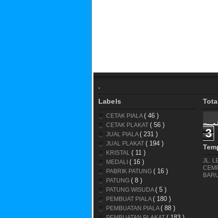
.
Labels
Tot
( 46 )
CETAK PIALA
( 56 )
CETAK PLAKAT
3
( 231 )
JUAL PIALA
( 194 )
JUAL PLAKAT
Temp
( 11 )
KRISTAL
JL. 
( 16 )
MEDALI
CEM
( 16 )
PABRIK PATUNG
BARU
( 8 )
PATUNG
( 5 )
PATUNG WISUDA
( 180 )
PEMBUAT PIALA
( 88 )
PEMBUATAN PIALA
( 183 )
PEMBUATAN PLAKAT