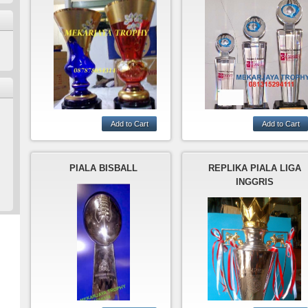
MEKARJAYA TROPHY
PRODUKSI BERBAGAI
MENERIMA PESANAN
MODEL PIALA DARI BAH
TROPHY BOHEMIA
RESIN,AKRILIK,KAYU,KR
PIALA BISBALL
REPLIKA PIALA LIGA
TAL,LOGAM,DLL
INGGRIS