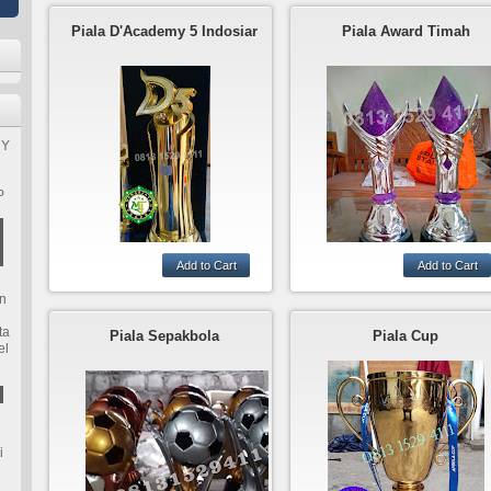
Piala D'Academy 5 Indosiar
Piala Award Timah
HY
P
n
mekarjaya trophy pusat
Pusat pembuatan piala
ta
pembuatan piala untuk
Piala Sepakbola
awarding dari bahan tima
Piala Cup
el
acara kontestasi
ini adalah salah satu cont
musik,kontestasi olahraga
piala awarding dengan
dan kontestasi lainnya,ini
bahan timah finishing silv
adalah contoh piala
dan di kombinasi denga
kontestasi dangdut
resin gliter.
D'Academy 5 di indosiar.
i