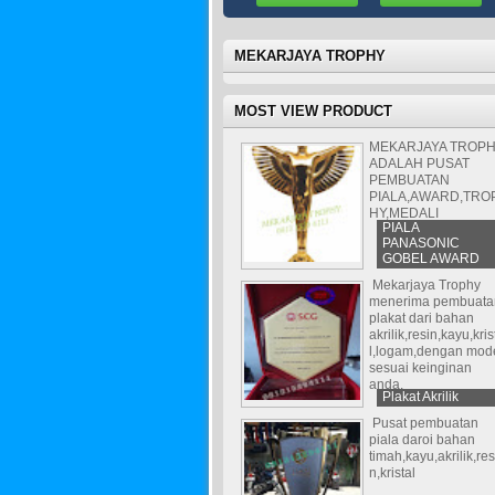
MEKARJAYA TROPHY
MOST VIEW PRODUCT
MEKARJAYA TROP
ADALAH PUSAT
PEMBUATAN
PIALA,AWARD,TRO
HY,MEDALI
PIALA
PANASONIC
GOBEL AWARD
Mekarjaya Trophy
menerima pembuata
plakat dari bahan
akrilik,resin,kayu,kris
l,logam,dengan mod
sesuai keinginan
anda.
Plakat Akrilik
Pusat pembuatan
piala daroi bahan
timah,kayu,akrilik,res
n,kristal