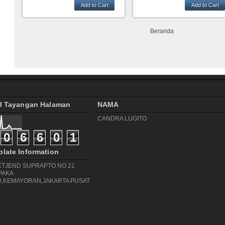
MEKARJAYA TROPHY
MENERIMA PESANAN
INI ADALAH SALAH SAT
Beranda
PIALA DARI BAHAN TIMAH
CONTOH PIALA DARI
DAN LOGAM
BAHAN TIMAH UNTUK
PIALA KJUARAN
OLAHRAGA
al Tayangan Halaman
NAMA
CANDRA LUGITO
0
6
6
0
1
late Information
LETJEND SUPRAPTO NO 21
PAKA
,KEMAYORAN,JAKARTA PUSAT