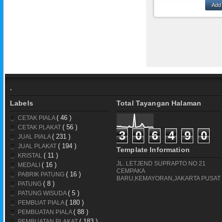
DARI BAH
RESIN,AKRILIK,K
AM,KRISTAL,
.
Labels
Total Tayangan Halaman
( 46 )
CETAK PIALA
( 56 )
CETAK PLAKAT
3
0
6
4
9
0
( 231 )
JUAL PIALA
( 194 )
JUAL PLAKAT
Template Information
( 11 )
KRISTAL
JL. LETJEND SUPRAPTO NO 21
( 16 )
MEDALI
CEMPAKA
( 16 )
PABRIK PATUNG
BARU,KEMAYORAN,JAKARTA PUSAT
( 8 )
PATUNG
( 5 )
PATUNG WISUDA
( 180 )
PEMBUAT PIALA
( 88 )
PEMBUATAN PIALA
( 183 )
PEMBUATAN PLAKAT