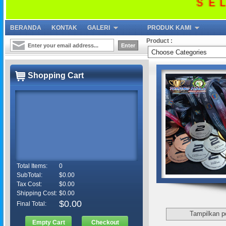
SELA
BERANDA
KONTAK
GALERI
PRODUK KAMI
Product :
Shopping Cart
Total Items:
0
SubTotal:
$0.00
Tax Cost:
$0.00
Shipping Cost:
$0.00
$0.00
Final Total:
Tampilkan p
Empty Cart
Checkout