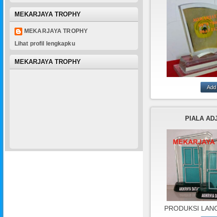
KAYU,DL
MEKARJAYA TROPHY
MEKARJAYA TROPHY
Lihat profil lengkapku
MEKARJAYA TROPHY
MEKARJAYA T
ADALAH PU
PEMBUATAN P
AKRILIK,PLA
PIALA AD
KAYU,PLAK
KRISTAL,PL
RESIN,MEDALI,M
PATUNG,D
PRODUKSI LAN
BERBAGAI MODEL