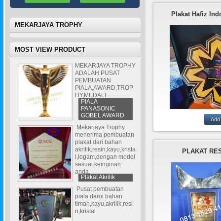
Plakat Hafiz Ind
MEKARJAYA TROPHY
MOST VIEW PRODUCT
MEKARJAYA TROPHY
ADALAH PUSAT
PEMBUATAN
PIALA,AWARD,TROP
HY,MEDALI
PIALA
PANASONIC
GOBEL AWARD
Mekarjaya Trophy
mekarjaya trophy
menerima pembuatan
membuat plakat da
plakat dari bahan
akrilik,kayu,l
akrilik,resin,kayu,krista
PLAKAT RES
ini adalah salah sa
l,logam,dengan model
plakat dari bahan
sesuai keinginan
kombinasi deng
anda.
Plakat Akrilik
Pusat pembuatan
piala daroi bahan
timah,kayu,akrilik,resi
n,kristal