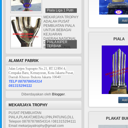
Piala Liga 1 Putri
MEKARJAYA TROPHY
ADALAH PUSAT
PEMBUATAN PIALA
MEMBUA
UNTUK BEBAGAI
PLAKAT,PIALA,MED
KEJUARAN
PATUNG YANG T
DAERAH,NASIONAL
PIALA
DARI BAH
PIALA KIPER
DAN
RESIN,AKRILIK,L
TERBAIK
INTERNASIONAL
MAH,KRISTAL,
ALAMAT PABRIK
Jalan Letjen Suprapto No.21, RT.12/RW.4,
Cempaka Baru, Kemayoran, Kota Jakarta Pusat,
Daerah Khusus Ibukota Jakarta 10640
TELP 087878654314
081315294111
Diberdayakan oleh
Blogger
.
MEKARJAYA TROPHY
MEKARJAYA T
ADALAH PU
PUSAT PEMBUATAN
PEMBUATAN PIA
PIALA,PLAKAT,MEDALI,PIN,PATUNG,DLL
PLAKAT BU
TERBUAT DARI
Telepon 08787878654314 / 081315294111
LOGAM,AKRILIK,K
Email mekarjayatrophy@gmail.com