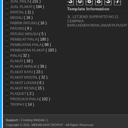
3
0
6
8
3
7
( 231 )
JUAL PIALA
( 194 )
JUAL PLAKAT
Template Information
( 11 )
KRISTAL
JL. LETJEND SUPRAPTO NO 21
( 16 )
MEDALI
CEMPAKA
( 16 )
PABRIK PATUNG
BARU,KEMAYORAN,JAKARTA PUSAT
( 8 )
PATUNG
( 5 )
PATUNG WISUDA
( 180 )
PEMBUAT PIALA
( 88 )
PEMBUATAN PIALA
( 183 )
PEMBUATAN PLAKAT
( 32 )
PIALA
( 18 )
PLAKAT
( 39 )
PLAKAT AKRILIK
( 23 )
PLAKAT KAYU
( 32 )
PLAKAT KRISTAL
( 6 )
PLAKAT LOGAM
( 15 )
PLAKAT RESIN
( 2 )
PLAQUET
( 102 )
PRODUKSI PIALA
( 14 )
TROPHY
Support :
Creating Website
|
|
Copyright © 2011.
MEKARJAYA TROPHY
- All Rights Reserved