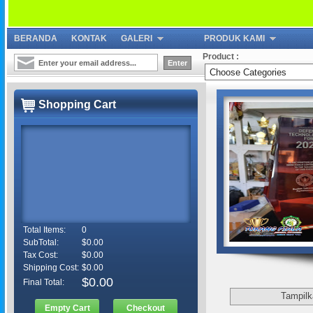
BERANDA
KONTAK
GALERI
PRODUK KAMI
Product :
Shopping Cart
Total Items:
0
SubTotal:
$0.00
Tax Cost:
$0.00
Shipping Cost:
$0.00
$0.00
Final Total:
Tampilk
Empty Cart
Checkout