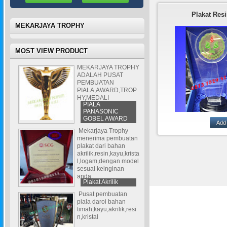
Plakat Res
MEKARJAYA TROPHY
MOST VIEW PRODUCT
MEKARJAYA TROPHY
ADALAH PUSAT
PEMBUATAN
PIALA,AWARD,TROP
HY,MEDALI
PIALA
PANASONIC
GOBEL AWARD
Mekarjaya Trophy
pusatpembuatan pl
menerima pembuatan
bahan
plakat dari bahan
akrilik,logam,kayu,
akrilik,resin,kayu,krista
adalah salah sat
l,logam,dengan model
plakat dari baha
sesuai keinginan
dengan produksi
anda.
Plakat Akrilik
cor.di kombinasi
logam di cor se
Pusat pembuatan
menghasilkan pla
piala daroi bahan
mewah.
timah,kayu,akrilik,resi
n,kristal