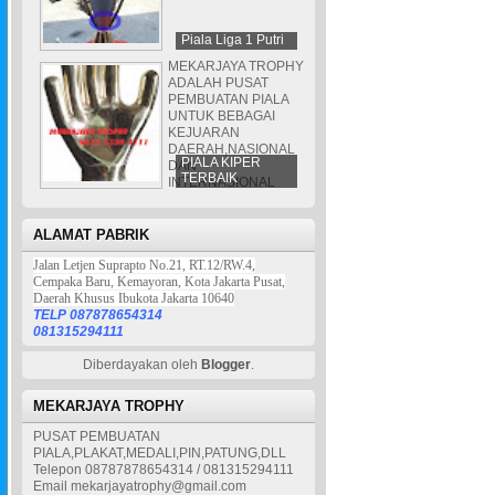
Piala Liga 1 Putri
MEKARJAYA TROPHY
ADALAH PUSAT
PEMBUATAN PIALA
UNTUK BEBAGAI
KEJUARAN
DAERAH,NASIONAL
PIALA KIPER
DAN
TERBAIK
INTERNASIONAL
ALAMAT PABRIK
Jalan Letjen Suprapto No.21, RT.12/RW.4,
Cempaka Baru, Kemayoran, Kota Jakarta Pusat,
Daerah Khusus Ibukota Jakarta 10640
TELP 087878654314
081315294111
Diberdayakan oleh
Blogger
.
MEKARJAYA TROPHY
PUSAT PEMBUATAN
PIALA,PLAKAT,MEDALI,PIN,PATUNG,DLL
Telepon 08787878654314 / 081315294111
Email mekarjayatrophy@gmail.com