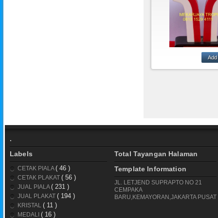
MEKARJAYA T
ADALAH TEM
PEMBUAT
PLAKAT,PIALA,MED
PATUNG,D
.
Labels
Total Tayangan Halaman
( 46 )
CETAK PIALA
Template Information
( 56 )
CETAK PLAKAT
JL. LETJEND SUPRAPTO NO 21
( 231 )
JUAL PIALA
CEMPAKA
( 194 )
JUAL PLAKAT
BARU,KEMAYORAN,JAKARTA PUSAT
( 11 )
KRISTAL
( 16 )
MEDALI