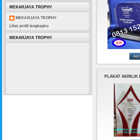
MEKARJAYA TROPHY
MEKARJAYA TROPHY
Lihat profil lengkapku
MEKARJAYA TROPHY
MEKARJAYA T
ADALAH TEM
PEMBUATAN P
AKRILIK,PLA
KAYU,PLAK
PLAKAT AKRILIK
KRISTAL,PLAKAT,
DALI,DLL