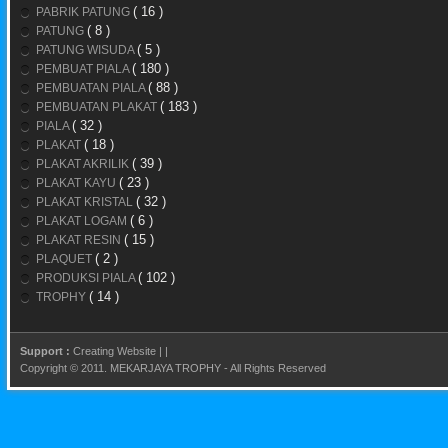
( 16 )
PABRIK PATUNG
( 8 )
PATUNG
( 5 )
PATUNG WISUDA
( 180 )
PEMBUAT PIALA
( 88 )
PEMBUATAN PIALA
( 183 )
PEMBUATAN PLAKAT
( 32 )
PIALA
( 18 )
PLAKAT
( 39 )
PLAKAT AKRILIK
( 23 )
PLAKAT KAYU
( 32 )
PLAKAT KRISTAL
( 6 )
PLAKAT LOGAM
( 15 )
PLAKAT RESIN
( 2 )
PLAQUET
( 102 )
PRODUKSI PIALA
( 14 )
TROPHY
Support :
Creating Website
|
|
Copyright © 2011.
MEKARJAYA TROPHY
- All Rights Reserved