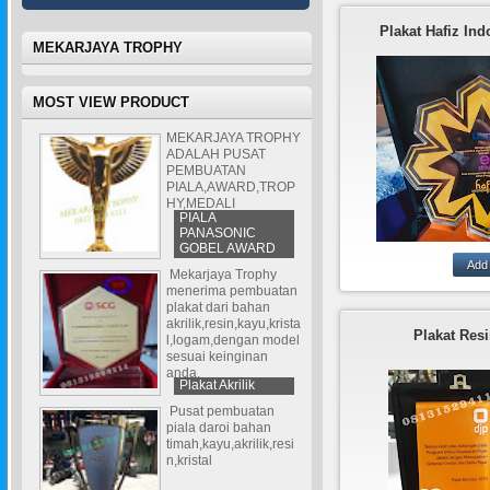
Plakat Hafiz Ind
MEKARJAYA TROPHY
MOST VIEW PRODUCT
MEKARJAYA TROPHY
ADALAH PUSAT
PEMBUATAN
PIALA,AWARD,TROP
HY,MEDALI
PIALA
PANASONIC
GOBEL AWARD
Mekarjaya Trophy
mekarjaya trophy
menerima pembuatan
membuat plakat da
plakat dari bahan
akrilik,resin,kayu,krista
akrilik,kayu,l
Plakat Res
l,logam,dengan model
ini adalah salah sa
sesuai keinginan
plakat dari bahan
anda.
kombinasi deng
Plakat Akrilik
Pusat pembuatan
piala daroi bahan
timah,kayu,akrilik,resi
n,kristal