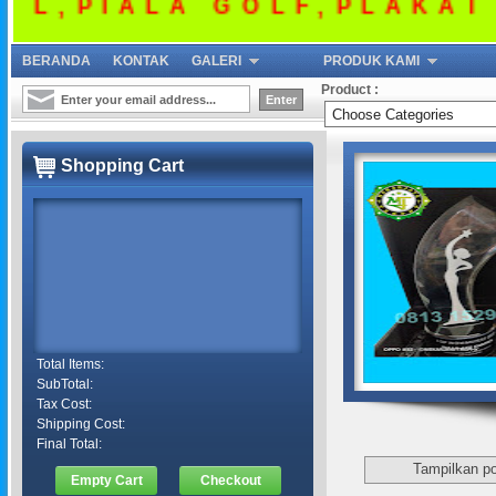
,PIALA GOLF,PLAKAT AK
BERANDA
KONTAK
GALERI
PRODUK KAMI
Product :
Shopping Cart
Total Items:
SubTotal:
Tax Cost:
Shipping Cost:
Final Total:
Tampilkan po
Empty Cart
Checkout