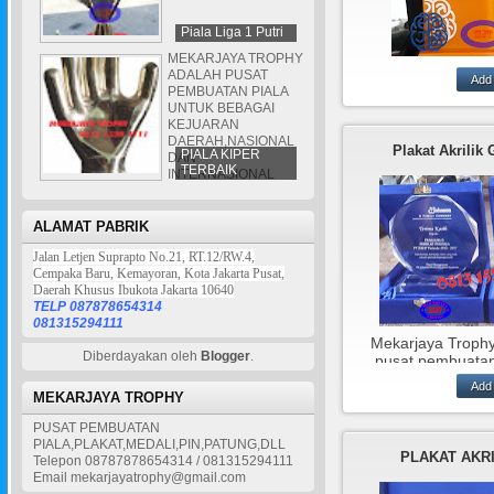
Piala Liga 1 Putri
MEKARJAYA TROPHY
ADALAH PUSAT
PEMBUATAN PIALA
UNTUK BEBAGAI
KEJUARAN
Mekarjaya Troph
DAERAH,NASIONAL
pembuatan plaka
Plakat Akrilik G
PIALA KIPER
DAN
bahan
TERBAIK
INTERNASIONAL
akrilik,resin,kayu,l
al.
ALAMAT PABRIK
Jalan Letjen Suprapto No.21, RT.12/RW.4,
Cempaka Baru, Kemayoran, Kota Jakarta Pusat,
Daerah Khusus Ibukota Jakarta 10640
TELP 087878654314
081315294111
Mekarjaya Trophy
Diberdayakan oleh
Blogger
.
pusat pembuatan
dari bahan akrili
finishing grafir ata
MEKARJAYA TROPHY
sesuai dengan pe
PUSAT PEMBUATAN
anda
PIALA,PLAKAT,MEDALI,PIN,PATUNG,DLL
PLAKAT AKRI
Telepon 08787878654314 / 081315294111
Email mekarjayatrophy@gmail.com