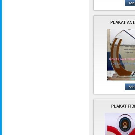
ANDA MEMBUT
PLAKAT UN
KEPERLUAN A
PLAKAT AN
KANTOR PERU
ANDA?
HANYA MEKAR
TROPHY YANG
BEKERJA CEPAT
WAKTU DAN KW
YANG MEMUA
MEKARJAYA T
ADALAH TEM
PEMBUAT
PLAKAT FIB
PLAKAT,PIALA,T
DALI,PATUNG,D
TERBUAT DARI
RESIN,AKRILIK,K
OGAM,KAYU,