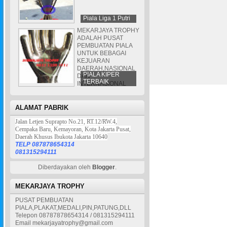
Piala Liga 1 Putri
MEKARJAYA TROPHY
ADALAH PUSAT
PEMBUATAN PIALA
UNTUK BEBAGAI
KEJUARAN
DAERAH,NASIONAL
PIALA KIPER
DAN
TERBAIK
INTERNASIONAL
ALAMAT PABRIK
Jalan Letjen Suprapto No.21, RT.12/RW.4,
Cempaka Baru, Kemayoran, Kota Jakarta Pusat,
Daerah Khusus Ibukota Jakarta 10640
TELP 087878654314
081315294111
Diberdayakan oleh
Blogger
.
MEKARJAYA TROPHY
PUSAT PEMBUATAN
PIALA,PLAKAT,MEDALI,PIN,PATUNG,DLL
Telepon 08787878654314 / 081315294111
Email mekarjayatrophy@gmail.com