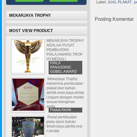
Label:
JUAL PLAKAT
,
p
MEKARJAYA TROPHY
Posting Komentar
MOST VIEW PRODUCT
MEKARJAYA TROPHY
ADALAH PUSAT
PEMBUATAN
PIALA,AWARD,TROP
HY,MEDALI
PIALA
PANASONIC
GOBEL AWARD
Mekarjaya Trophy
menerima pembuatan
plakat dari bahan
akrilik,resin,kayu,krista
l,logam,dengan model
sesuai keinginan
anda.
Plakat Akrilik
Pusat pembuatan
piala daroi bahan
timah,kayu,akrilik,resi
n,kristal