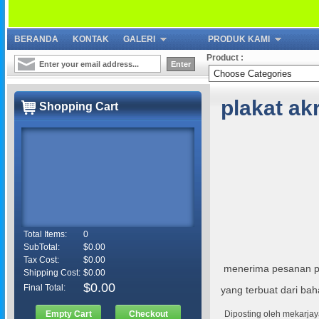
BERANDA
KONTAK
GALERI
PRODUK KAMI
Product :
plakat akr
Shopping Cart
Total Items:
0
SubTotal:
$0.00
Tax Cost:
$0.00
menerima pesanan pla
Shipping Cost:
$0.00
$0.00
Final Total:
yang terbuat dari baha
Diposting oleh
mekarjay
Empty Cart
Checkout