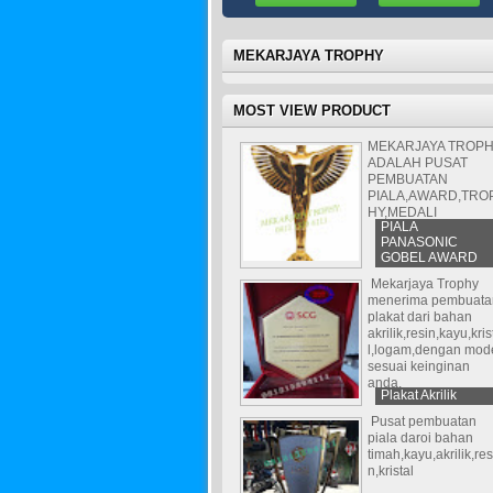
MEKARJAYA TROPHY
MOST VIEW PRODUCT
MEKARJAYA TROP
ADALAH PUSAT
PEMBUATAN
PIALA,AWARD,TRO
HY,MEDALI
PIALA
PANASONIC
GOBEL AWARD
Mekarjaya Trophy
menerima pembuata
plakat dari bahan
akrilik,resin,kayu,kris
l,logam,dengan mod
sesuai keinginan
anda.
Plakat Akrilik
Pusat pembuatan
piala daroi bahan
timah,kayu,akrilik,res
n,kristal