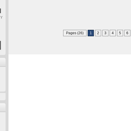
HY
Pages (26)
1
2
3
4
5
6
L