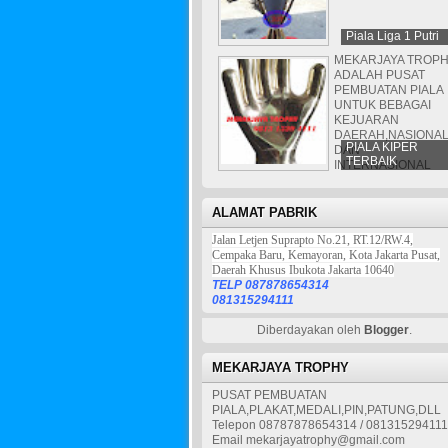
Piala Liga 1 Putri
MEKARJAYA TROP
ADALAH PUSAT
PEMBUATAN PIALA
UNTUK BEBAGAI
KEJUARAN
DAERAH,NASIONA
PIALA KIPER
DAN
TERBAIK
INTERNASIONAL
ALAMAT PABRIK
Jalan Letjen Suprapto No.21, RT.12/RW.4,
Cempaka Baru, Kemayoran, Kota Jakarta Pusat,
Daerah Khusus Ibukota Jakarta 10640
TELP 087878654314
081315294111
Diberdayakan oleh
Blogger
.
MEKARJAYA TROPHY
PUSAT PEMBUATAN
PIALA,PLAKAT,MEDALI,PIN,PATUNG,DLL
Telepon 08787878654314 / 081315294111
Email mekarjayatrophy@gmail.com