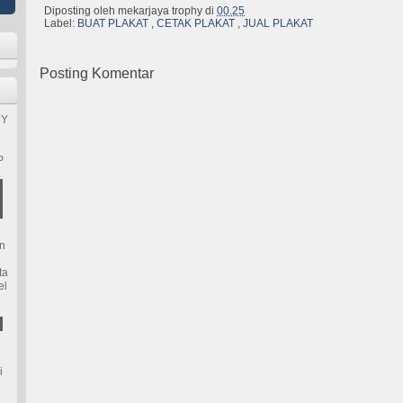
Diposting oleh
mekarjaya trophy
di
00.25
Label:
BUAT PLAKAT
,
CETAK PLAKAT
,
JUAL PLAKAT
Posting Komentar
HY
P
n
ta
el
i