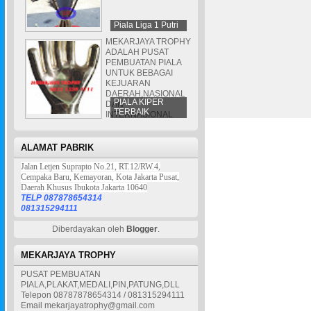
Piala Liga 1 Putri
MEKARJAYA TROPHY
ADALAH PUSAT
PEMBUATAN PIALA
UNTUK BEBAGAI
KEJUARAN
DAERAH,NASIONAL
PIALA KIPER
DAN
TERBAIK
INTERNASIONAL
ALAMAT PABRIK
Jalan Letjen Suprapto No.21, RT.12/RW.4,
Cempaka Baru, Kemayoran, Kota Jakarta Pusat,
Daerah Khusus Ibukota Jakarta 10640
TELP 087878654314
081315294111
Diberdayakan oleh
Blogger
.
MEKARJAYA TROPHY
PUSAT PEMBUATAN
PIALA,PLAKAT,MEDALI,PIN,PATUNG,DLL
Telepon 08787878654314 / 081315294111
Email mekarjayatrophy@gmail.com