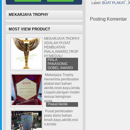
Label:
BUAT PLAKAT
,
J
MEKARJAYA TROPHY
Posting Komentar
MOST VIEW PRODUCT
MEKARJAYA TROPHY
ADALAH PUSAT
PEMBUATAN
PIALA,AWARD,TROP
HY,MEDALI
PIALA
PANASONIC
GOBEL AWARD
Mekarjaya Trophy
menerima pembuatan
plakat dari bahan
akrilik,resin,kayu,krista
l,logam,dengan model
sesuai keinginan
anda.
Plakat Akrilik
Pusat pembuatan
piala daroi bahan
timah,kayu,akrilik,resi
n,kristal