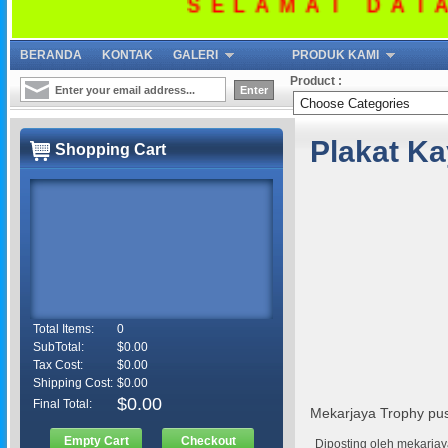
SELAMAT DATAN
BERANDA
KONTAK
GALERI
PRODUK KAMI
Product :
Plakat K
Shopping Cart
Total Items:
0
SubTotal:
$0.00
Tax Cost:
$0.00
Shipping Cost:
$0.00
$0.00
Final Total:
Mekarjaya Trophy pus
Empty Cart
Checkout
Diposting oleh
mekarjay