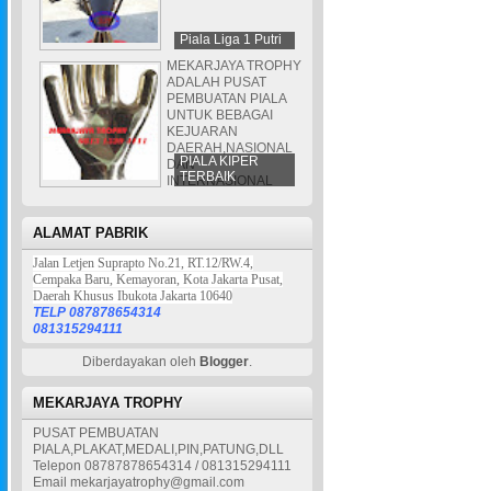
Piala Liga 1 Putri
MEKARJAYA TROPHY
ADALAH PUSAT
PEMBUATAN PIALA
UNTUK BEBAGAI
KEJUARAN
DAERAH,NASIONAL
PIALA KIPER
DAN
TERBAIK
INTERNASIONAL
ALAMAT PABRIK
Jalan Letjen Suprapto No.21, RT.12/RW.4,
Cempaka Baru, Kemayoran, Kota Jakarta Pusat,
Daerah Khusus Ibukota Jakarta 10640
TELP 087878654314
081315294111
Diberdayakan oleh
Blogger
.
MEKARJAYA TROPHY
PUSAT PEMBUATAN
PIALA,PLAKAT,MEDALI,PIN,PATUNG,DLL
Telepon 08787878654314 / 081315294111
Email mekarjayatrophy@gmail.com