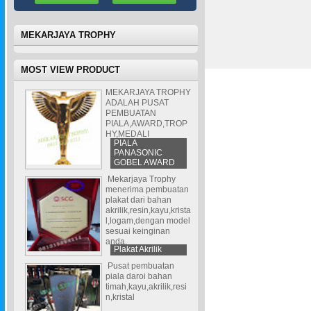
MEKARJAYA TROPHY
MOST VIEW PRODUCT
MEKARJAYA TROPHY
ADALAH PUSAT
PEMBUATAN
PIALA,AWARD,TROP
HY,MEDALI
PIALA
PANASONIC
GOBEL AWARD
Mekarjaya Trophy
menerima pembuatan
plakat dari bahan
akrilik,resin,kayu,krista
l,logam,dengan model
sesuai keinginan
anda.
Plakat Akrilik
Pusat pembuatan
piala daroi bahan
timah,kayu,akrilik,resi
n,kristal