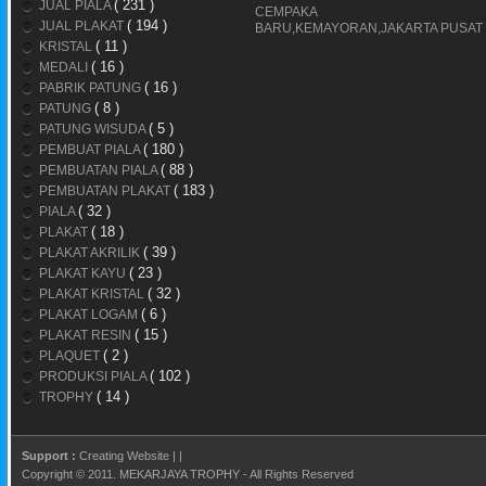
( 231 )
JUAL PIALA
CEMPAKA
( 194 )
JUAL PLAKAT
BARU,KEMAYORAN,JAKARTA PUSAT
( 11 )
KRISTAL
( 16 )
MEDALI
( 16 )
PABRIK PATUNG
( 8 )
PATUNG
( 5 )
PATUNG WISUDA
( 180 )
PEMBUAT PIALA
( 88 )
PEMBUATAN PIALA
( 183 )
PEMBUATAN PLAKAT
( 32 )
PIALA
( 18 )
PLAKAT
( 39 )
PLAKAT AKRILIK
( 23 )
PLAKAT KAYU
( 32 )
PLAKAT KRISTAL
( 6 )
PLAKAT LOGAM
( 15 )
PLAKAT RESIN
( 2 )
PLAQUET
( 102 )
PRODUKSI PIALA
( 14 )
TROPHY
Support :
Creating Website
|
|
Copyright © 2011.
MEKARJAYA TROPHY
- All Rights Reserved