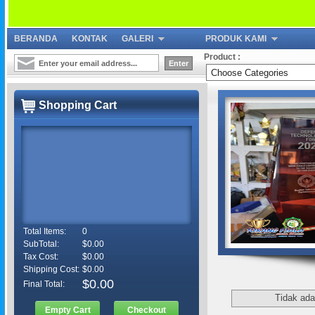
BERANDA
KONTAK
GALERI
PRODUK KAMI
Product :
Shopping Cart
Total Items:
0
SubTotal:
$0.00
Tax Cost:
$0.00
Shipping Cost:
$0.00
$0.00
Final Total:
Tidak ada
Empty Cart
Checkout